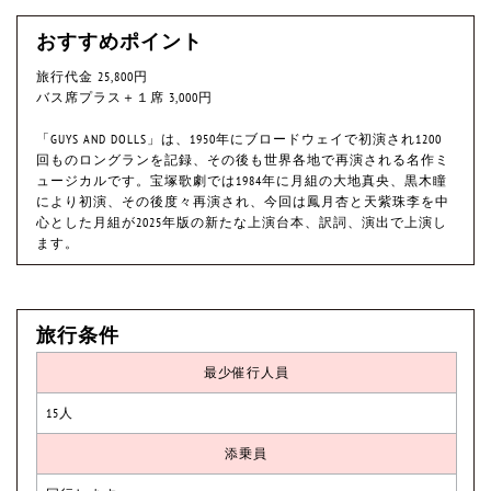
おすすめポイント
旅行代金 25,800円
バス席プラス＋１席 3,000円
「GUYS AND DOLLS」は、1950年にブロードウェイで初演され1200
回ものロングランを記録、その後も世界各地で再演される名作ミ
ュージカルです。宝塚歌劇では1984年に月組の大地真央、黒木瞳
により初演、その後度々再演され、今回は鳳月杏と天紫珠李を中
心とした月組が2025年版の新たな上演台本、訳詞、演出で上演し
ます。
旅行条件
最少催行人員
15人
添乗員