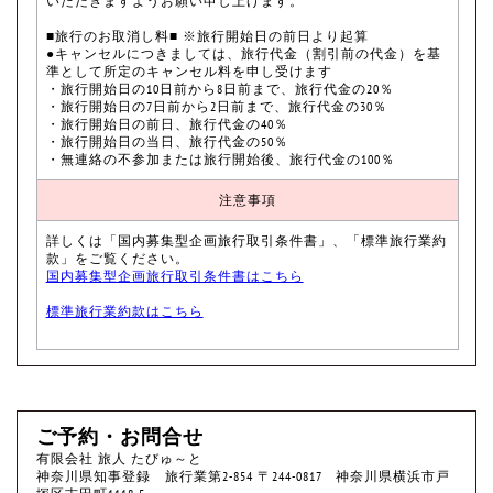
いただきますようお願い申し上げます。
■旅行のお取消し料■ ※旅行開始日の前日より起算
●キャンセルにつきましては、旅行代金（割引前の代金）を基
準として所定のキャンセル料を申し受けます
・旅行開始日の10日前から8日前まで、旅行代金の20％
・旅行開始日の7日前から2日前まで、旅行代金の30％
・旅行開始日の前日、旅行代金の40％
・旅行開始日の当日、旅行代金の50％
・無連絡の不参加または旅行開始後、旅行代金の100％
注意事項
詳しくは「国内募集型企画旅行取引条件書」、「標準旅行業約
款」をご覧ください。
国内募集型企画旅行取引条件書はこちら
標準旅行業約款はこちら
ご予約・お問合せ
有限会社 旅人 たびゅ～と
神奈川県知事登録 旅行業第2-854 〒244-0817 神奈川県横浜市戸