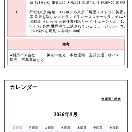
10月15日(水) 鎌倉8:00 大船8:25 本郷台8:45 戸塚9:00 東戸塚9:2
1
行程:[東京]各地→KKRホテル東京「展望レストラン芙蓉」(
席 皇居を臨むレストランで牛ロースステーキランチ)→東京
塚劇場 月組公演 三井住友VISAカード ミュージカル『GUYS A
DOLLS』(S席 世界中で上演されているミュージカル・コメデ
での傑作を鑑賞)→各地19:00頃
備考
●利用バス会社・・・神奈中観光、本牧運輸、玉川交通、横バス
観光、宮島運輸など
カレンダー
全期間・料金
2026年9月
日曜日
月曜日
火曜日
水曜日
木曜日
金曜日
土曜日