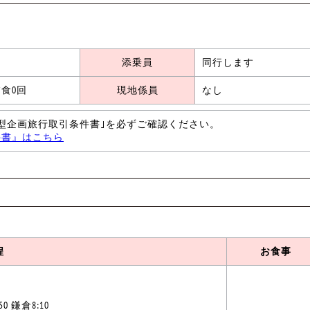
添乗員
同行します
食0回
現地係員
なし
型企画旅行取引条件書｣を必ずご確認ください。
件書』はこちら
程
お食事
50 鎌倉8:10