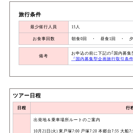
旅行条件
最少催行人員
15人
お食事回数
朝食0回 ・ 昼食1回 ・ 夕
お申込の前に下記の｢国内募集
備考
『国内募集型企画旅行取引条
ツアー日程
日程
行
出発地＆乗車場所ルートのご案内
10月21日(火) 東戸塚7:00 戸塚7:20 本郷台7:35 大船7: