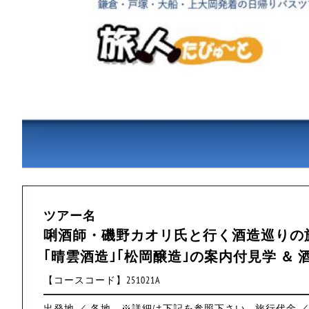
ツアー名
唎酒師・磯野カオリ氏と行く酒造巡りの
｢晴雲酒造｣｢松岡醸造｣の案内付見学 ＆
【コースコード】251021A
出発地 ／ 各地 ※詳細は下記を参照下さい
旅行代金 ／ 1