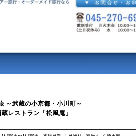
旅 ～武蔵の小京都・小川町～
 酒蔵レストラン「松風庵」
5,800円〜15,800円
旅行日数 ／ 日帰り
観光地 ／ 埼玉県