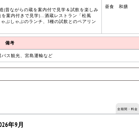
昼食 和膳
酒造(昔ながらの蔵を案内付で見学＆試飲を楽しみ
酒造を案内付きで見学)…酒蔵レストラン「松風
しゃぶしゃぶのランチ、3種の試飲とのペアリン
備考
横バス観光、宮島運輸など
全期間・料金
026年9月