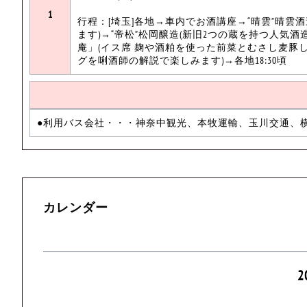
1
行程：[埼玉]各地→車内でお酒講座→“晴雲”晴雲
ます)→“帝松”松岡醸造(新旧2つの蔵を持つ人気
庵」(イス席 麹や酒粕を使った前菜とむさし麦豚
グを唎酒師の解説で楽しみます)→各地18:30頃
●利用バス会社・・・神奈中観光、本牧運輸、玉川交通、
カレンダー
2