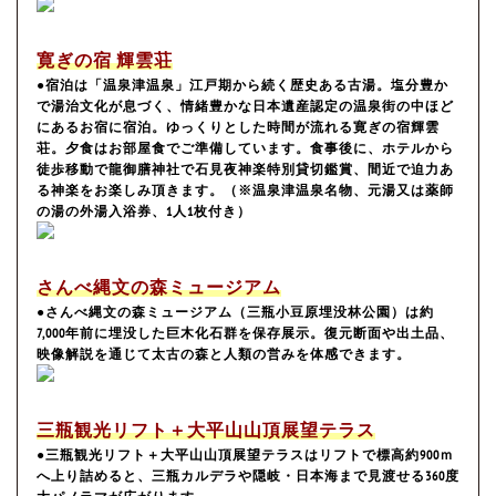
寛ぎの宿 輝雲荘
●宿泊は「温泉津温泉」江戸期から続く歴史ある古湯。塩分豊か
で湯治文化が息づく、情緒豊かな日本遺産認定の温泉街の中ほど
にあるお宿に宿泊。ゆっくりとした時間が流れる寛ぎの宿輝雲
荘。夕食はお部屋食でご準備しています。食事後に、ホテルから
徒歩移動で龍御膳神社で石見夜神楽特別貸切鑑賞、間近で迫力あ
る神楽をお楽しみ頂きます。（※温泉津温泉名物、元湯又は薬師
の湯の外湯入浴券、1人1枚付き）
さんべ縄文の森ミュージアム
●さんべ縄文の森ミュージアム（三瓶小豆原埋没林公園）は約
7,000年前に埋没した巨木化石群を保存展示。復元断面や出土品、
映像解説を通じて太古の森と人類の営みを体感できます。
三瓶観光リフト＋大平山山頂展望テラス
●三瓶観光リフト＋大平山山頂展望テラスはリフトで標高約900ｍ
へ上り詰めると、三瓶カルデラや隠岐・日本海まで見渡せる360度