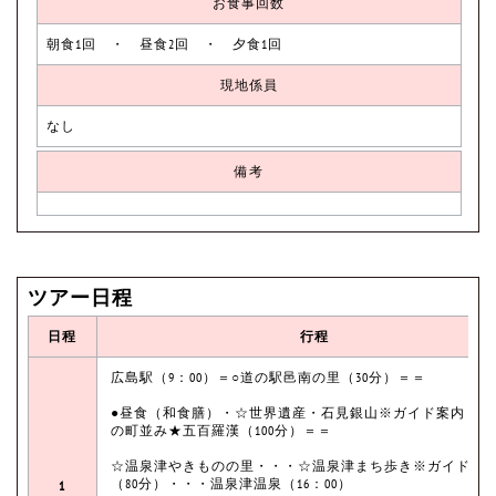
お食事回数
朝食1回 ・ 昼食2回 ・ 夕食1回
現地係員
なし
備考
ツアー日程
日程
行程
広島駅（9：00）＝○道の駅邑南の里（30分）＝＝
●昼食（和食膳）・☆世界遺産・石見銀山※ガイド案内 大
の町並み★五百羅漢（100分）＝＝
☆温泉津やきものの里・・・☆温泉津まち歩き※ガイド案
（80分）・・・温泉津温泉（16：00）
1