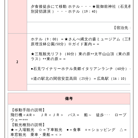
夕食後徒歩にて移動 ホテル・・・★龍御前神社（石見夜神
別貸切講演 ）・・・ホテル（19：40）
【宿泊先：温
ホテル（9：00）＝★さんべ縄文の森ミュージアム（三瓶小
原埋没林公園/50分）※ガイド案内＝＝
★三瓶観光リフト（80分）東の原++太平山山頂（東の原展
ラス）++東の原＝＝
2
●石見ワイナリーホテル美郷イタリアンランチ（60分）＝
○道の駅北の関宿安芸高田（25分）＝広島駅（16：10）
備考
【移動手段の説明】
飛行機＜AIR＞ ＪＲ＜ＪＲ＞ バス＝ 船～ 徒歩･･･ ロープ
ウェー+++
【観光種別の説明】
★＝入場観光 ☆＝下車観光 ●＝食事 ○＝ショッピング △＝
車窓観光 乗車・乗船＝＜＞