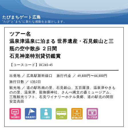
たびまちゲート広島
“たび”と“まち”に新たな感動をお届けします。
ツアー名
温泉津温泉に泊まる 世界遺産・石見銀山と三
瓶の空中散歩 ２日間
石見神楽特別貸切鑑賞
【コースコード】DC26S-45
出発地 ／ 広島駅新幹線口
旅行代金 ／ 49,800円〜66,800円
旅行日数 ／ 1泊2日
観光地 ／ 道の駅邑南の里、石見銀山、五百羅漢、温泉津やきも
のの里、温泉津、龍御膳神社、さんべ縄文の森ミュージアム、
三瓶観光リフト、石見ワイナリーホテル美郷、道の駅北の関宿
安芸高田