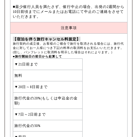
■最少催行人員を満たさず、催行中止の場合、出発の2週間から
10日前頃までにメールまたはお電話にて中止のご連絡をさせて
いただきます。
注意事項
【宿泊を伴う旅行キャンセル料規定】
旅行契約の成立後、お客様のご都合で旅行を取消される場合には、旅行代
金に対してお一人様につき下記の料率の取消料をお支払いいただきます。
(但し、パンフレットに取消料を明示した場合はそれによります。)
■旅行開始日の前日から起算して
▼21日前まで
無料
▼20日～8日前まで
旅行代金の20%(もしくは申込金の金
額)
▼7日～2日前まで
旅行代金の30%
▼前日