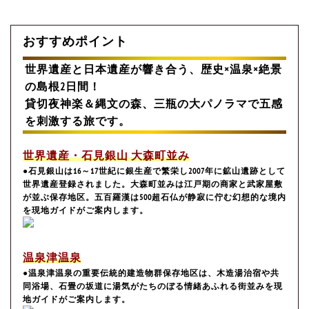
おすすめポイント
世界遺産と日本遺産が響き合う、歴史×温泉×絶景
の島根2日間！
貸切夜神楽＆縄文の森、三瓶の大パノラマで五感
を刺激する旅です。
世界遺産・石見銀山 大森町並み
●石見銀山は16～17世紀に銀生産で繁栄し2007年に鉱山遺跡として
世界遺産登録されました。大森町並みは江戸期の商家と武家屋敷
が並ぶ保存地区。五百羅漢は500超石仏が静寂に佇む幻想的な境内
を現地ガイドがご案内します。
温泉津温泉
●温泉津温泉の重要伝統的建造物群保存地区は、木造湯治宿や共
同浴場、石畳の坂道に湯気がたちのぼる情緒あふれる街並みを現
地ガイドがご案内します。