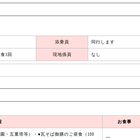
添乗員
同行します
食1回
現地係員
なし
程
お食事
園・五重塔等）・●瓦そば御膳のご昼食（100
―