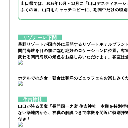
山口県では、2026年10月～12月に「山口デスティネ
ふくの国、山口をキャッチコピーに、期間中だけの特別
リゾナーレ下関
星野リゾートが国内外に展開するリゾートホテルブラン
関門海峡を目の前に臨む絶好のロケーションに位置。客
変わる関門海峡の景色をお楽しみいただけます。客室は
ホテルでの夕食・朝食は和洋のビュッフェをお楽しみく
住吉神社
山口が誇る国宝「長門国一之宮 住吉神社」本殿を特別拝
ない築地内から、神職の解説つきで本殿を間近に特別拝
付き！