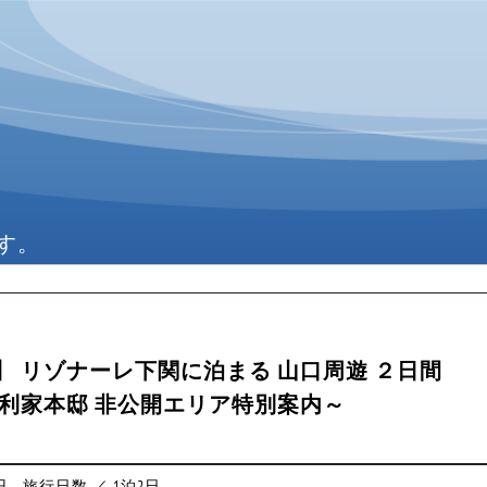
す。
 リゾナーレ下関に泊まる 山口周遊 ２日間
利家本邸 非公開エリア特別案内～
円
旅行日数 ／ 1泊2日