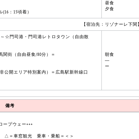
昼食
夕食
16：15頃着）
【宿泊先：リゾナーレ下関
～～☆門司港・門司港レトロタウン（自由散
関街（自由昼食/80分）＝
朝食
―
ー
（非公開エリア特別案内）＝広島駅新幹線口
備考
ロープウェー+++
グ △＝車窓観光 乗車・乗船＝＜＞