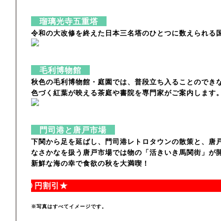
瑠璃光寺五重塔
令和の大改修を終えた日本三名塔のひとつに数えられる
毛利博物館
秋色の毛利博物館・庭園では、普段立ち入ることのでき
色づく紅葉が映える茶庭や書院を専門家がご案内します。
門司港と唐戸市場
下関から足を延ばし、門司港レトロタウンの散策と、唐
なさかなを扱う唐戸市場では物の「活きいき馬関街」が開
新鮮な海の幸で食欲の秋を大満喫！
００円割引★
※写真はすべてイメージです。