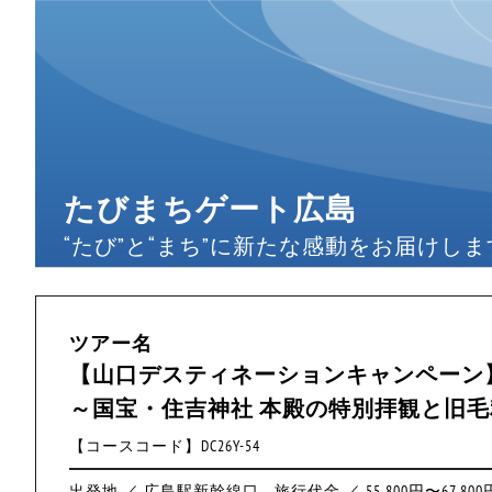
たびまちゲート広島
“たび”と“まち”に新たな感動をお届けしま
ツアー名
【山口デスティネーションキャンペーン】
～国宝・住吉神社 本殿の特別拝観と旧毛
【コースコード】DC26Y-54
出発地 ／ 広島駅新幹線口
旅行代金 ／ 55,800円〜67,800