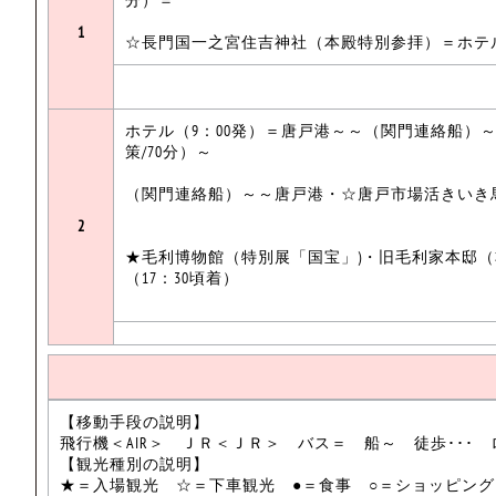
1
☆長門国一之宮住吉神社（本殿特別参拝）＝ホテル(
ホテル（9：00発）＝唐戸港～～（関門連絡船）
策/70分）～
（関門連絡船）～～唐戸港・☆唐戸市場活きいき馬
2
★毛利博物館（特別展「国宝」)・旧毛利家本邸
（17：30頃着）
【移動手段の説明】
飛行機＜AIR＞ ＪＲ＜ＪＲ＞ バス＝ 船～ 徒歩･･･ 
【観光種別の説明】
★＝入場観光 ☆＝下車観光 ●＝食事 ○＝ショッピン