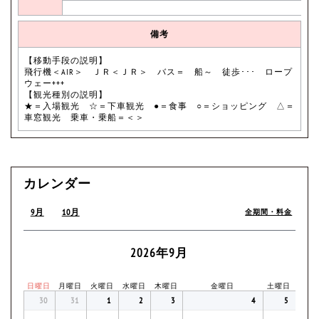
備考
【移動手段の説明】
飛行機＜AIR＞ ＪＲ＜ＪＲ＞ バス＝ 船～ 徒歩･･･ ロープ
ウェー+++
【観光種別の説明】
★＝入場観光 ☆＝下車観光 ●＝食事 ○＝ショッピング △＝
車窓観光 乗車・乗船＝＜＞
カレンダー
9月
10月
全期間・料金
2026年9月
日曜日
月曜日
火曜日
水曜日
木曜日
金曜日
土曜日
30
31
1
2
3
4
5