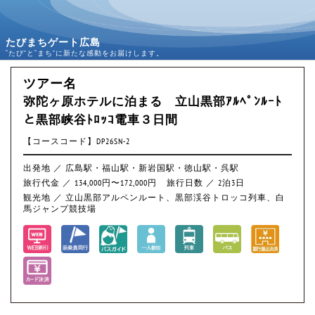
たびまちゲート広島
“たび”と“まち”に新たな感動をお届けします。
ツアー名
弥陀ヶ原ホテルに泊まる 立山黒部ｱﾙﾍﾟﾝﾙｰﾄ
と黒部峡谷ﾄﾛｯｺ電車３日間
【コースコード】DP26SN-2
出発地 ／ 広島駅・福山駅・新岩国駅・徳山駅・呉駅
旅行代金 ／ 134,000円〜172,000円
旅行日数 ／ 2泊3日
観光地 ／ 立山黒部アルペンルート、黒部渓谷トロッコ列車、白
馬ジャンプ競技場