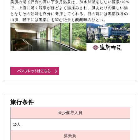
美肌の湯で評判の高い宇奈月温泉は、加水加温をしない源泉100％
で、上流に湧く源泉がほどよく湯揉みされ、肌あたりの優しい湯
となりその効能を存分に発揮してくれる。目の前には黒部渓谷の
山肌、眼下には黒部川を望む絶景も醍醐味のひとつ。
旅行条件
最少催行人員
15人
添乗員