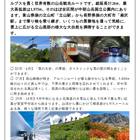
ルプスを貫く世界有数の山岳観光ルートです。総延長37.2km、最
大高低差は1,975m。そのほぼ全区間が中部山岳国立公園内にあり
ます。富山県側の立山町「立山駅」から長野県側の大町市「扇沢
駅」まで乗り物を乗り継ぎ、いくつもの景勝地を通って気軽に、
雲上に広がる立山黒部の雄大な大自然を満喫することができま
す。
◯【5月・6月】「雪の大谷」の季節。ダイナミックな雪の壁の間を歩くこと
ができます。
◯【7月】高山植物が咲き、アルペンルートが最も賑やかになる季節。3,000m
級の山々のど真ん中では、下界の暑さと喧噪を忘れさせてくれます。沢や渓
谷をわたる風は清々しく、高原の高山植物たちは短い夏を謳歌し、いっせい
に咲き始めます。
◯【9月・10月】9月中旬になると北海道の大雪山と並んで日本で最も早い紅
葉が室堂平付近から始まります。山頂から麓にかけて標高差が1,975メートル
ある為、様々な場所で長く紅葉が観賞できます。