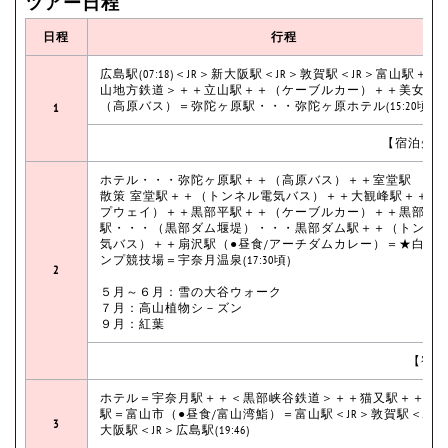
ツアー日程
日程
行程
広島駅(07:18)＜JR＞新大阪駅＜JR＞敦賀駅＜JR＞富山駅＋＋
山地方鉄道＞＋＋立山駅＋＋（ケーブルカー）＋＋美女平
（高原バス）＝弥陀ヶ原駅・・・弥陀ヶ原ホテル(15:20頃)
1
【宿泊先：
ホテル・・・弥陀ヶ原駅＋＋（高原バス）＋＋室堂駅 ☆
散策 室堂駅＋＋（トンネル電気バス）＋＋大観峰駅＋＋（
プウェイ）＋＋黒部平駅＋＋（ケーブルカー）＋＋黒部湖
駅・・・（黒部ダム堰堤）・・・黒部ダム駅＋＋（トンネ
気バス）＋＋扇沢駅（●昼食/アーチダムカレー）＝★白馬
ンプ競技場＝宇奈月温泉(17:30頃)
2
５月～６月：雪の大谷ウォーク
７月：高山植物シ－ズン
９月：紅葉
【宿泊
ホテル＝宇奈月駅＋＋＜黒部峡谷鉄道＞＋＋猫又駅＋＋宇
駅＝富山市（●昼食/富山湾鮨）＝富山駅＜JR＞敦賀駅＜JR
3
大阪駅＜JR＞広島駅(19:46)