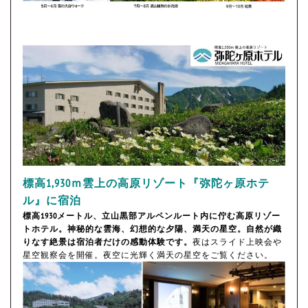
標高1,930ｍ雲上の高原リゾート『弥陀ヶ原ホテ
ル』に宿泊
標高1930メートル、立山黒部アルペンルート内に佇む高原リゾー
トホテル。神秘的な雲海、幻想的な夕陽、満天の星空。自然が織
りなす絶景は宿泊者だけの感動体験です。
夜はスライド上映会や
星空観察会を開催。夜空に光輝く満天の星空をご覧ください。