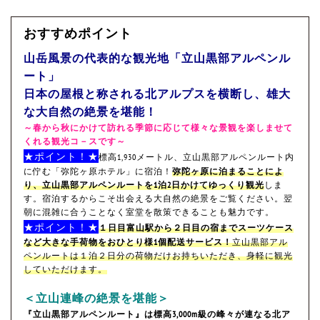
おすすめポイント
山岳風景の代表的な観光地「立山黒部アルペンル
ート」
日本の屋根と称される北アルプスを横断し、雄大
な大自然の絶景を堪能！
～春から秋にかけて訪れる季節に応じて様々な景観を楽しませて
くれる観光コ－スです～
★ポイント！★
標高1,930メートル、立山黒部アルペンルート内
に佇む「弥陀ヶ原ホテル」に宿泊！
弥陀ヶ原に泊まることによ
り、立山黒部アルペンルートを1泊2日かけてゆっくり観光
しま
す。宿泊するからこそ出会える大自然の絶景をご覧ください。翌
朝に混雑に合うことなく室堂を散策できることも魅力です。
★ポイント！★
１日目富山駅から２日目の宿までスーツケース
など大きな手荷物をおひとり様1個配送サービス！
立山黒部アル
ペンルートは１泊２日分の荷物だけお持ちいただき、身軽に観光
していただけます。
＜立山連峰の絶景を堪能＞
『立山黒部アルペンルート』は標高3,000m級の峰々が連なる北ア