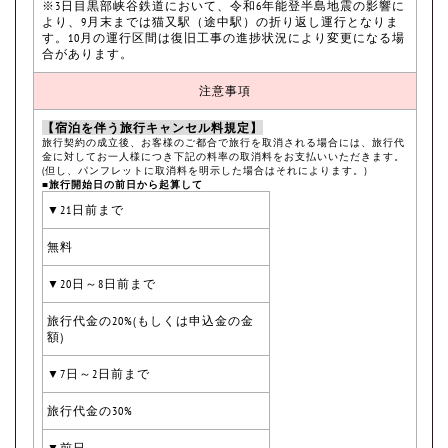
※3日目黒部峡谷鉄道において、令和6年能登半島地震の影響に
より、9月末までは猫又駅（途中駅）の折り返し運行となりま
す。10月の運行区間は復旧工事の進捗状況により変更になる場
合があります。
注意事項
【宿泊を伴う旅行キャンセル料規定】
旅行契約の成立後、お客様のご都合で旅行を取消される場合には、旅行代
金に対してお一人様につき下記の料率の取消料をお支払いいただきます。
(但し、パンフレットに取消料を明示した場合はそれによります。)
■旅行開始日の前日から起算して
▼21日前まで
無料
▼20日～8日前まで
旅行代金の20%(もしくは申込金の金
額)
▼7日～2日前まで
旅行代金の30%
▼前日