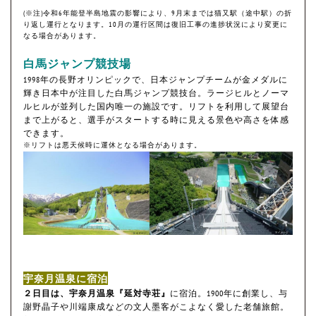
(※注)令和6年能登半島地震の影響により、9月末までは猫又駅（途中駅）の折
り返し運行となります。10月の運行区間は復旧工事の進捗状況により変更に
なる場合があります。
白馬ジャンプ競技場
1998年の長野オリンピックで、日本ジャンプチームが金メダルに
輝き日本中が注目した白馬ジャンプ競技台。ラージヒルとノーマ
ルヒルが並列した国内唯一の施設です。リフトを利用して展望台
まで上がると、選手がスタートする時に見える景色や高さを体感
できます。
※リフトは悪天候時に運休となる場合があります。
宇奈月温泉に宿泊
２日目は、宇奈月温泉『延対寺荘』
に宿泊。1900年に創業し、与
謝野晶子や川端康成などの文人墨客がこよなく愛した老舗旅館。