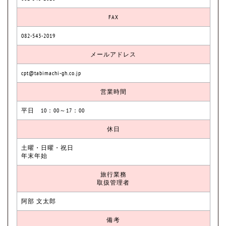
FAX
082-543-2019
メールアドレス
cpt@tabimachi-gh.co.jp
営業時間
平日 10：00～17：00
休日
土曜・日曜・祝日
年末年始
旅行業務
取扱管理者
阿部 文太郎
備考