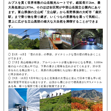
ルプスを貫く世界有数の山岳観光ルートです。総延長37.2km、最
大高低差は1,975m。そのほぼ全区間が中部山岳国立公園内にあり
ます。富山県側の立山町「立山駅」から長野県側の大町市「扇沢
駅」まで乗り物を乗り継ぎ、いくつもの景勝地を通って気軽に、
雲上に広がる立山黒部の雄大な大自然を満喫することができま
す。
◯【5月・6月】「雪の大谷」の季節。ダイナミックな雪の壁の間を歩くこと
ができます。
◯【7月】高山植物が咲き、アルペンルートが最も賑やかになる季節。3,000m
級の山々のど真ん中では、下界の暑さと喧噪を忘れさせてくれます。沢や渓
谷をわたる風は清々しく、高原の高山植物たちは短い夏を謳歌し、いっせい
に咲き始めます。
◯【9月・10月】9月中旬になると北海道の大雪山と並んで日本で最も早い紅
葉が室堂平付近から始まります。山頂から麓にかけて標高差が1,975メートル
ある為、様々な場所で長く紅葉が観賞できます。