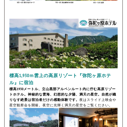
標高1,930ｍ雲上の高原リゾート『弥陀ヶ原ホテ
ル』に宿泊
標高1930メートル、立山黒部アルペンルート内に佇む高原リゾー
トホテル。神秘的な雲海、幻想的な夕陽、満天の星空。自然が織
りなす絶景は宿泊者だけの感動体験です。
夜はスライド上映会や
星空観察会を開催。夜空に光輝く満天の星空をご覧ください。