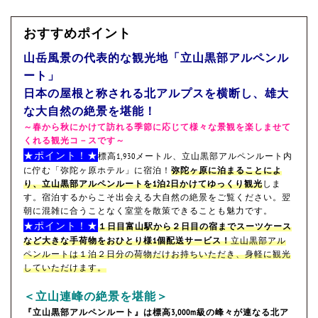
おすすめポイント
山岳風景の代表的な観光地「立山黒部アルペンル
ート」
日本の屋根と称される北アルプスを横断し、雄大
な大自然の絶景を堪能！
～春から秋にかけて訪れる季節に応じて様々な景観を楽しませて
くれる観光コ－スです～
★ポイント！★
標高1,930メートル、立山黒部アルペンルート内
に佇む「弥陀ヶ原ホテル」に宿泊！
弥陀ヶ原に泊まることによ
り、立山黒部アルペンルートを1泊2日かけてゆっくり観光
しま
す。宿泊するからこそ出会える大自然の絶景をご覧ください。翌
朝に混雑に合うことなく室堂を散策できることも魅力です。
★ポイント！★
１日目富山駅から２日目の宿までスーツケース
など大きな手荷物をおひとり様1個配送サービス！
立山黒部アル
ペンルートは１泊２日分の荷物だけお持ちいただき、身軽に観光
していただけます。
＜立山連峰の絶景を堪能＞
『立山黒部アルペンルート』は標高3,000m級の峰々が連なる北ア