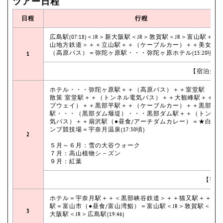
ツアー日程
日程
行程
広島駅(07:18)＜JR＞新大阪駅＜JR＞敦賀駅＜JR＞富山駅＋＋
山地方鉄道＞＋＋立山駅＋＋（ケーブルカー）＋＋美女平
（高原バス）＝弥陀ヶ原駅・・・弥陀ヶ原ホテル(15:20頃)
1
【宿泊先：
ホテル・・・弥陀ヶ原駅＋＋（高原バス）＋＋室堂駅 ☆
散策 室堂駅＋＋（トンネル電気バス）＋＋大観峰駅＋＋（
プウェイ）＋＋黒部平駅＋＋（ケーブルカー）＋＋黒部湖
駅・・・（黒部ダム堰堤）・・・黒部ダム駅＋＋（トンネ
気バス）＋＋扇沢駅（●昼食/アーチダムカレー）＝★白馬
ンプ競技場＝宇奈月温泉(17:30頃)
2
５月～６月：雪の大谷ウォーク
７月：高山植物シ－ズン
９月：紅葉
【宿泊
ホテル＝宇奈月駅＋＋＜黒部峡谷鉄道＞＋＋猫又駅＋＋宇
駅＝富山市（●昼食/富山湾鮨）＝富山駅＜JR＞敦賀駅＜JR
3
大阪駅＜JR＞広島駅(19:46)