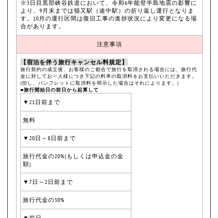
※3日目黒部峡谷鉄道において、令和6年能登半島地震の影響に
より、9月末までは猫又駅（途中駅）の折り返し運行となりま
す。10月の運行区間は復旧工事の進捗状況により変更になる場
合があります。
注意事項
【宿泊を伴う旅行キャンセル料規定】
旅行契約の成立後、お客様のご都合で旅行を取消される場合には、旅行代
金に対してお一人様につき下記の料率の取消料をお支払いいただきます。
(但し、パンフレットに取消料を明示した場合はそれによります。)
■旅行開始日の前日から起算して
▼21日前まで
無料
▼20日～8日前まで
旅行代金の20%(もしくは申込金の金
額)
▼7日～2日前まで
旅行代金の30%
▼前日