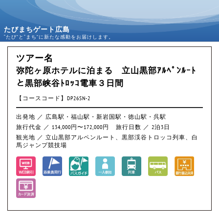
たびまちゲート広島
“たび”と“まち”に新たな感動をお届けします。
ツアー名
弥陀ヶ原ホテルに泊まる 立山黒部ｱﾙﾍﾟﾝﾙｰﾄ
と黒部峡谷ﾄﾛｯｺ電車３日間
【コースコード】DP26SN-2
出発地 ／ 広島駅・福山駅・新岩国駅・徳山駅・呉駅
旅行代金 ／ 134,000円〜172,000円
旅行日数 ／ 2泊3日
観光地 ／ 立山黒部アルペンルート、黒部渓谷トロッコ列車、白
馬ジャンプ競技場