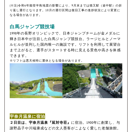
(※注)令和6年能登半島地震の影響により、9月末までは猫又駅（途中駅）の折
り返し運行となります。10月の運行区間は復旧工事の進捗状況により変更に
なる場合があります。
白馬ジャンプ競技場
1998年の長野オリンピックで、日本ジャンプチームが金メダルに
輝き日本中が注目した白馬ジャンプ競技台。ラージヒルとノーマ
ルヒルが並列した国内唯一の施設です。リフトを利用して展望台
まで上がると、選手がスタートする時に見える景色や高さを体感
できます。
※リフトは悪天候時に運休となる場合があります。
宇奈月温泉に宿泊
２日目は、宇奈月温泉『延対寺荘』
に宿泊。1900年に創業し、与
謝野晶子や川端康成などの文人墨客がこよなく愛した老舗旅館。