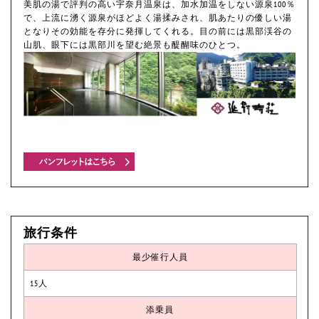
美肌の湯で評判の高い宇奈月温泉は、加水加温をしない源泉100％
で、上流に湧く源泉がほどよく湯揉みされ、肌あたりの優しい湯
となりその効能を存分に発揮してくれる。目の前には黒部渓谷の
山肌、眼下には黒部川を望む絶景も醍醐味のひとつ。
旅行条件
最少催行人員
15人
添乗員