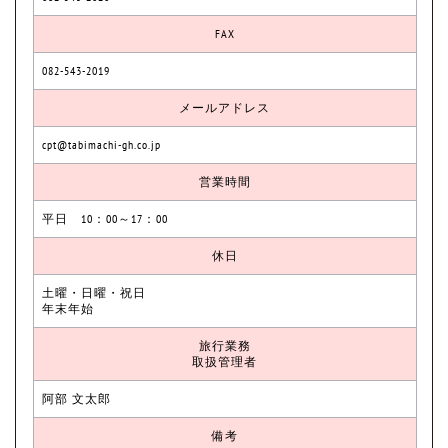
FAX
082-543-2019
メールアドレス
cpt@tabimachi-gh.co.jp
営業時間
平日 10：00～17：00
休日
土曜・日曜・祝日
年末年始
旅行業務
取扱管理者
阿部 文太郎
備考