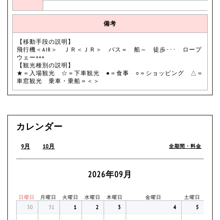
備考
【移動手段の説明】
飛行機＜AIR＞ ＪＲ＜ＪＲ＞ バス＝ 船～ 徒歩･･･ ロープ
ウェー+++
【観光種別の説明】
★＝入場観光 ☆＝下車観光 ●＝食事 ○＝ショッピング △＝
車窓観光 乗車・乗船＝＜＞
カレンダー
9月
10月
全期間・料金
2026年09月
日曜日
月曜日
火曜日
水曜日
木曜日
金曜日
土曜日
30
31
1
2
3
4
5