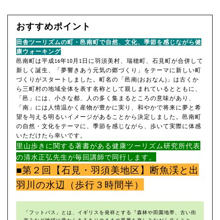
おすすめポイント
田舎ツーリズムの町・邑南町で自然、文化、季節を感じながら健
康ウォーキング
邑南町は平成16年10月1日に羽須美村、瑞穂町、石見町が合併して
新しく誕生、「夢響きあう元気の郷づくり」をテーマに新しい町
づくりがスタートしました。町名の「邑南(おおなん)」は古くか
ら三町村の地域全体を表す名称として親しまれているとともに、
「邑」には、小さな都、人の多く集まるところの意味があり、
「南」には人情温かく産物が豊かに実り、和やかで将来に夢と希
望を与える明るいイメージがあることから決定しました。邑南町
の自然・文化をテーマに、季節を感じながら、歩いて実際に体感
いただけたら幸いです。
里山歩きに関する著書がある健康ツーリズム研究所代表
の清水正弘先生が毎回講師で同行します。
■第２回【石見・羽須美地区】断魚渓と出
羽川の水辺（歩行３時間半）
「フットパス」とは、イギリスを発祥とする『森林や田園地帯、古い街