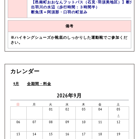
【邑南町おおなんフットパス（石見･羽須美地区）】断魚渓
出羽川の水辺（歩行時間：３時間半）
断魚渓＝阿須那・口羽の町並み
備考
※ハイキングシューズか靴底のしっかりした運動靴でご参加くだ
さい。
カレンダー
9月
全期間・料金
2026年9月
日
月
火
水
木
金
土
01
02
03
04
05
A
06
07
08
09
10
11
12
13
14
15
16
17
18
19