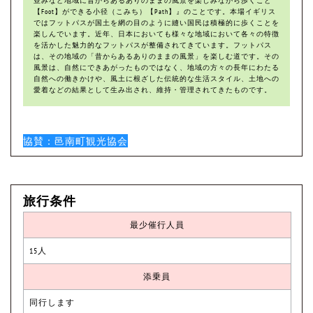
並みなど地域に昔からあるありのままの風景を楽しみながら歩くこと
【Foot】ができる小径（こみち）【Path】』のことです。本場イギリス
ではフットパスが国土を網の目のように縫い国民は積極的に歩くことを
楽しんでいます。近年、日本においても様々な地域において各々の特徴
を活かした魅力的なフットパスが整備されてきています。フットパス
は、その地域の「昔からあるありのままの風景」を楽しむ道です。その
風景は、自然にできあがったものではなく、地域の方々の長年にわたる
自然への働きかけや、風土に根ざした伝統的な生活スタイル、土地への
愛着などの結果として生み出され、維持・管理されてきたものです。
協賛：邑南町観光協会
旅行条件
最少催行人員
15人
添乗員
同行します