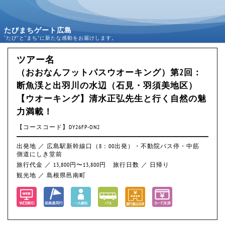
たびまちゲート広島
“たび”と“まち”に新たな感動をお届けします。
ツアー名
（おおなんフットパスウオーキング）第2回：
断魚渓と出羽川の水辺（石見・羽須美地区）
【ウオーキング】清水正弘先生と行く自然の魅
力満載！
【コースコード】DY26FP-ON2
出発地 ／ 広島駅新幹線口（8：00出発）・不動院バス停・中筋
側道にしき堂前
旅行代金 ／ 13,800円〜13,800円
旅行日数 ／ 日帰り
観光地 ／ 島根県邑南町