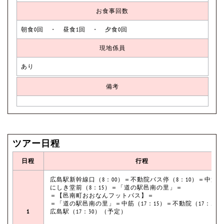
お食事回数
朝食0回 ・ 昼食1回 ・ 夕食0回
現地係員
あり
備考
ツアー日程
日程
行程
広島駅新幹線口（8：00）＝不動院バス停（8：10）＝中筋
にしき堂前（8：15）＝「道の駅邑南の里」＝
＝【邑南町おおなんフットパス】＝
＝「道の駅邑南の里」＝中筋（17：15）＝不動院（17：20
1
広島駅（17：30）（予定）