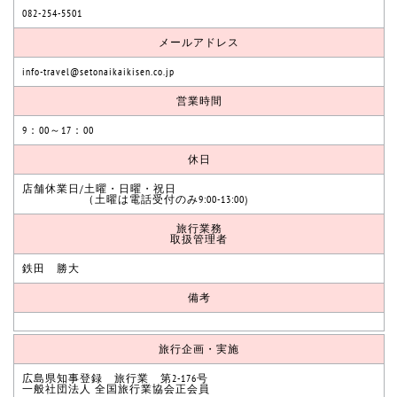
082-254-5501
メールアドレス
info-travel@setonaikaikisen.co.jp
営業時間
9：00～17：00
休日
店舗休業日/土曜・日曜・祝日
（土曜は電話受付のみ9:00-13:00)
旅行業務
取扱管理者
鉄田 勝大
備考
旅行企画・実施
広島県知事登録 旅行業 第2-176号
一般社団法人 全国旅行業協会正会員