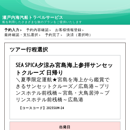
瀬戸内海汽船トラベルサービス
船を利用したさまざまな旅のプランをご提供いたします
予約入力
予約内容確認
お客様情報登録
最終確認・支払選択
予約完了
決済（選択時）
ツアー行程選択
SEA SPICA夕涼み宮島海上参拝サンセッ
トクルーズ 日帰り
＼夏季限定運航★宮島を海上から鑑賞で
きるサンセットクルーズ／広島港～プリ
ンスホテル前桟橋～宮島・大鳥居沖～プ
リンスホテル前桟橋～広島港
【コースコード】2025SUM-24
出発日