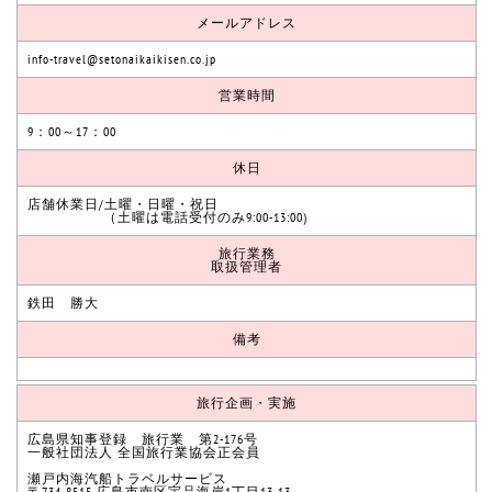
メールアドレス
info-travel@setonaikaikisen.co.jp
営業時間
9：00～17：00
休日
店舗休業日/土曜・日曜・祝日
（土曜は電話受付のみ9:00-13:00)
旅行業務
取扱管理者
鉄田 勝大
備考
旅行企画・実施
広島県知事登録 旅行業 第2-176号
一般社団法人 全国旅行業協会正会員
瀬戸内海汽船トラベルサービス
〒734-8515 広島市南区宇品海岸1丁目13-13