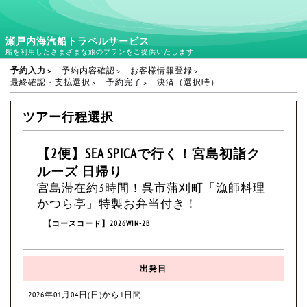
瀬戸内海汽船トラベルサービス
船を利用したさまざまな旅のプランをご提供いたします
予約入力
予約内容確認
お客様情報登録
最終確認・支払選択
予約完了
決済（選択時）
ツアー行程選択
【2便】SEA SPICAで行く！宮島初詣ク
ルーズ 日帰り
宮島滞在約3時間！呉市蒲刈町「漁師料理
かつら亭」特製お弁当付き！
【コースコード】2026WIN-2B
出発日
2026年01月04日(日)から1日間