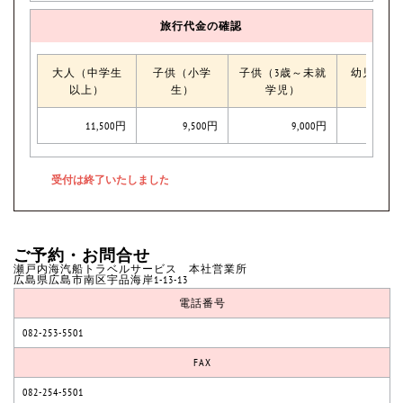
旅行代金の確認
大人（中学生
子供（小学
子供（3歳～未就
幼児（0
以上）
生）
学児）
11,500円
9,500円
9,000円
ご予約・お問合せ
瀬戸内海汽船トラベルサービス 本社営業所
広島県広島市南区宇品海岸1-13-13
電話番号
082-253-5501
FAX
082-254-5501