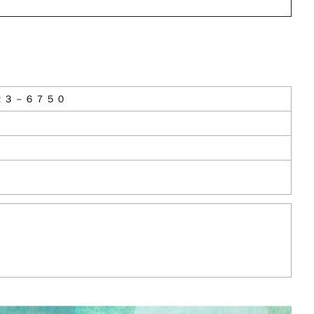
２３－６７５０