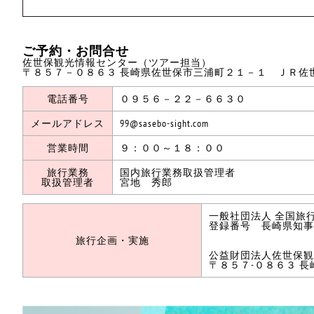
ご予約・お問合せ
佐世保観光情報センター（ツアー担当）
〒８５７－０８６３ 長崎県佐世保市三浦町２１－１ ＪＲ佐
電話番号
０９５６－２２－６６３０
メールアドレス
99@sasebo-sight.com
営業時間
９：００～１８：００
旅行業務
国内旅行業務取扱管理者
取扱管理者
宮地 秀郎
一般社団法人 全国旅
登録番号 長崎県知事
旅行企画・実施
公益財団法人佐世保観
〒８５７-０８６３ 