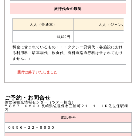
旅行代金の確認
大人（普通車）
大人（ジャンボタク
18,800円
料金に含まれているもの・・・タクシー貸切代（各施設におけ
る利用料・駐車場代、飲食代、有料道路通行料は含まれており
ません。）
ご予約・お問合せ
佐世保観光情報センター（ツアー担当）
〒８５７－０８６３ 長崎県佐世保市三浦町２１－１ ＪＲ佐世保駅構
内
電話番号
０９５６－２２－６６３０