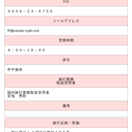
FAX
０９５６－２３－６７５０
メールアドレス
99@sasebo-sight.com
営業時間
９：００～１８：００
休日
年中無休
旅行業務
取扱管理者
国内旅行業務取扱管理者
宮地 秀郎
備考
旅行企画・実施