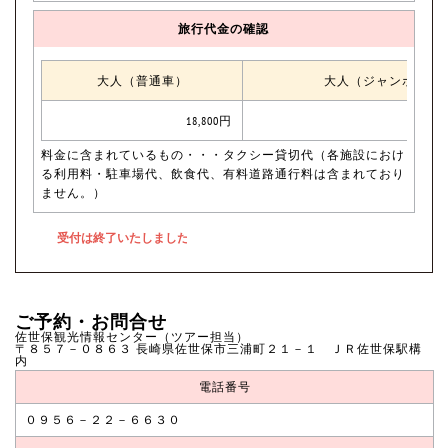
旅行代金の確認
大人（普通車）
大人（ジャンボタク
18,800円
料金に含まれているもの・・・タクシー貸切代（各施設におけ
る利用料・駐車場代、飲食代、有料道路通行料は含まれており
ません。）
ご予約・お問合せ
佐世保観光情報センター（ツアー担当）
〒８５７－０８６３ 長崎県佐世保市三浦町２１－１ ＪＲ佐世保駅構
内
電話番号
０９５６－２２－６６３０