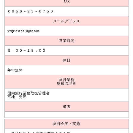
FAX
０９５６－２３－６７５０
メールアドレス
99@sasebo-sight.com
営業時間
９：００～１８：００
休日
年中無休
旅行業務
取扱管理者
国内旅行業務取扱管理者
宮地 秀郎
備考
旅行企画・実施