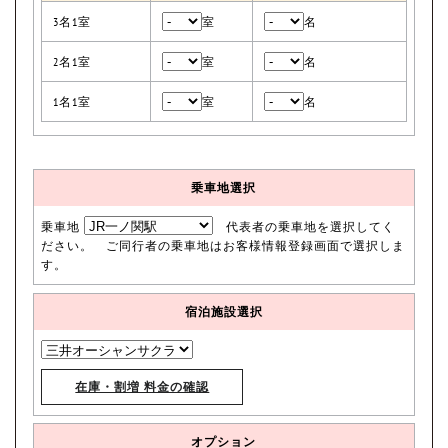
3名1室
室
名
2名1室
室
名
1名1室
室
名
乗車地選択
乗車地
代表者の乗車地を選択してく
ださい。 ご同行者の乗車地はお客様情報登録画面で選択しま
す。
宿泊施設選択
在庫・割増 料金の確認
オプション