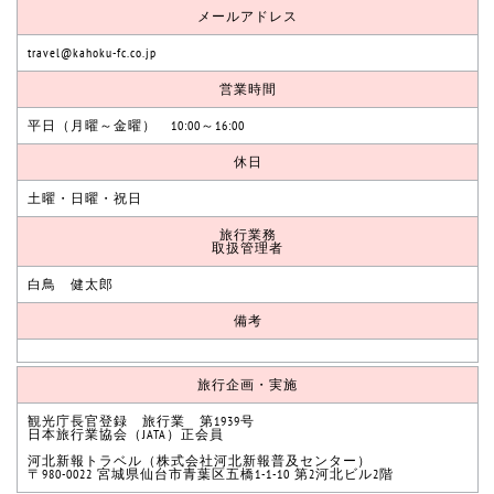
メールアドレス
travel@kahoku-fc.co.jp
営業時間
平日（月曜～金曜） 10:00～16:00
休日
土曜・日曜・祝日
旅行業務
取扱管理者
白鳥 健太郎
備考
旅行企画・実施
観光庁長官登録 旅行業 第1939号
日本旅行業協会（JATA）正会員
河北新報トラベル（株式会社河北新報普及センター）
〒980-0022 宮城県仙台市青葉区五橋1-1-10 第2河北ビル2階