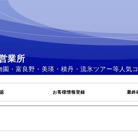
営業所
物園・富良野・美瑛・積丹・流氷ツアー等人気
認
お客様情報登録
最終