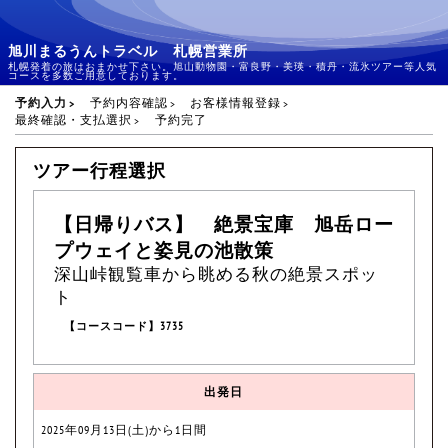
旭川まるうんトラベル 札幌営業所
札幌発着の旅はおまかせ下さい。旭山動物園・富良野・美瑛・積丹・流氷ツアー等人気
コースを多数ご用意しております。
予約入力
予約内容確認
お客様情報登録
最終確認・支払選択
予約完了
ツアー行程選択
【日帰りバス】 絶景宝庫 旭岳ロー
プウェイと姿見の池散策
深山峠観覧車から眺める秋の絶景スポッ
ト
【コースコード】3735
出発日
2025年09月13日(土)から1日間