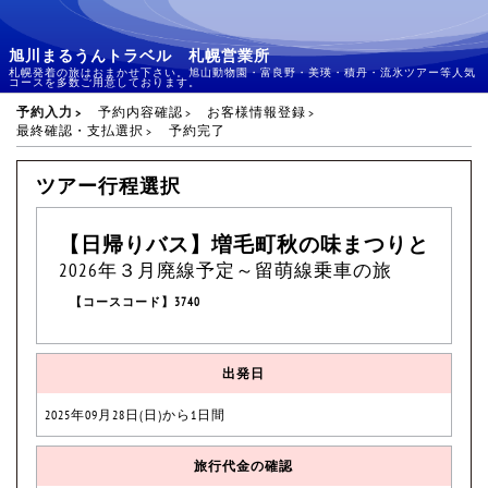
旭川まるうんトラベル 札幌営業所
札幌発着の旅はおまかせ下さい。旭山動物園・富良野・美瑛・積丹・流氷ツアー等人気
コースを多数ご用意しております。
予約入力
予約内容確認
お客様情報登録
最終確認・支払選択
予約完了
ツアー行程選択
【日帰りバス】増毛町秋の味まつりと
2026年３月廃線予定～留萌線乗車の旅
【コースコード】3740
出発日
2025年09月28日(日)から1日間
旅行代金の確認