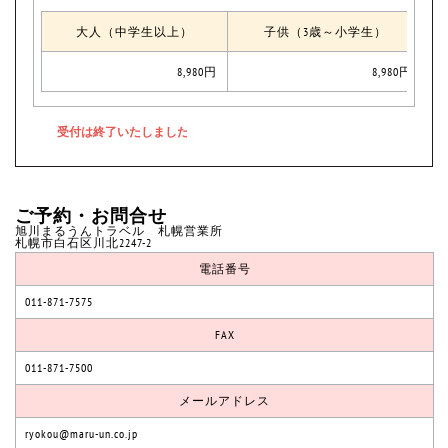
大人（中学生以上）
子供（3歳～小学生）
8,980円
8,980円
ご予約・お問合せ
旭川まるうんトラベル 札幌営業所
札幌市白石区川北2247-2
電話番号
011-871-7575
FAX
011-871-7500
メールアドレス
ryokou@maru-un.co.jp