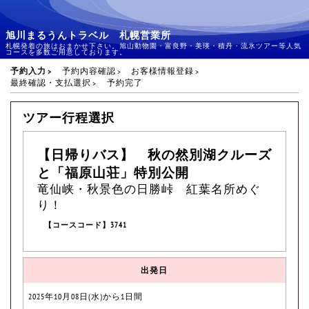
旭川まるうんトラベル 札幌営業所
札幌発着の旅はおまかせ下さい。旭山動物園・富良野・美瑛・積丹・流氷ツアー等人気
コースを多数ご用意しております。
予約入力
予約内容確認
お客様情報登録
最終確認・支払選択
予約完了
ツアー行程選択
【日帰りバス】 秋の然別湖クルーズ
と「福原山荘」特別公開
竜仙峡・秋景色の日勝峠 紅葉名所めぐ
り！
【コースコード】3741
出発日
2025年10月08日(水)から1日間