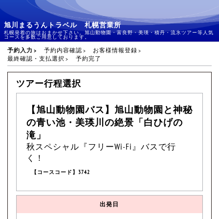
旭川まるうんトラベル 札幌営業所
札幌発着の旅はおまかせ下さい。旭山動物園・富良野・美瑛・積丹・流氷ツアー等人気
コースを多数ご用意しております。
予約入力
予約内容確認
お客様情報登録
最終確認・支払選択
予約完了
ツアー行程選択
【旭山動物園バス】旭山動物園と神秘
の青い池・美瑛川の絶景「白ひげの
滝」
秋スペシャル『フリーWi-Fi』バスで行
く！
【コースコード】3742
出発日