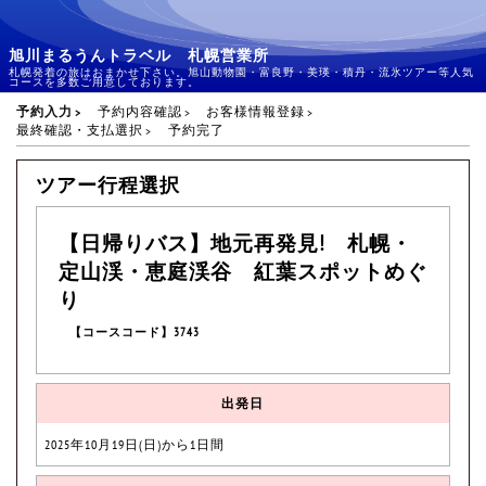
旭川まるうんトラベル 札幌営業所
札幌発着の旅はおまかせ下さい。旭山動物園・富良野・美瑛・積丹・流氷ツアー等人気
コースを多数ご用意しております。
予約入力
予約内容確認
お客様情報登録
最終確認・支払選択
予約完了
ツアー行程選択
【日帰りバス】地元再発見! 札幌・
定山渓・恵庭渓谷 紅葉スポットめぐ
り
【コースコード】3743
出発日
2025年10月19日(日)から1日間