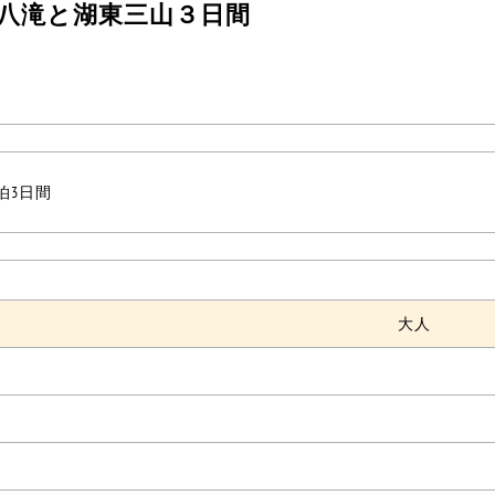
八滝と湖東三山３日間
2泊3日間
大人