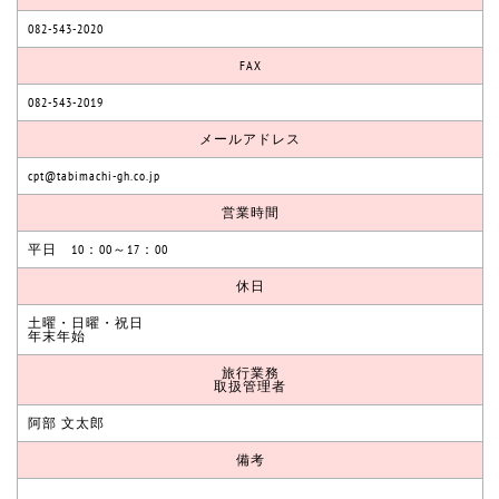
082-543-2020
FAX
082-543-2019
メールアドレス
cpt@tabimachi-gh.co.jp
営業時間
平日 10：00～17：00
休日
土曜・日曜・祝日
年末年始
旅行業務
取扱管理者
阿部 文太郎
備考