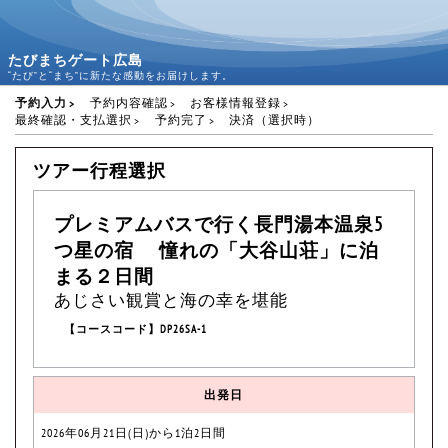
たびまちゲート広島
“たび”と“まち”に新たな感動をお届けします。
予約入力
予約内容確認
お客様情報登録
最終確認・支払選択
予約完了
決済（選択時）
ツアー行程選択
プレミアムバスで行く長門湯本温泉5
つ星の宿 憧れの「大谷山荘」に泊
まる２日間
あじさい観賞と海の幸を堪能
【コースコード】DP26SA-1
出発日
2026年06月21日(日)から1泊2日間