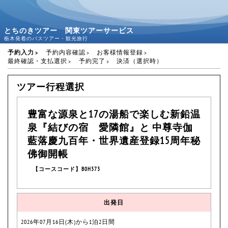
とちのきツアー 関東ツアーサービス
栃木発着のバスツアー・観光旅行
予約入力
予約内容確認
お客様情報登録
最終確認・支払選択
予約完了
決済（選択時）
ツアー行程選択
豊富な源泉と17の湯船で楽しむ新鉛温
泉『結びの宿 愛隣館』と 中尊寺伽
藍落慶九百年・世界遺産登録15周年秘
佛御開帳
【コースコード】B0H373
出発日
2026年07月16日(木)から1泊2日間