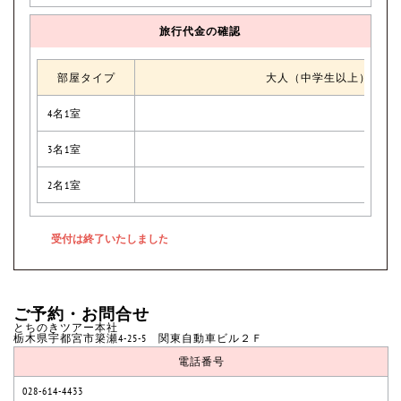
旅行代金の確認
部屋タイプ
大人（中学生以上）
4名1室
3名1室
2名1室
ご予約・お問合せ
とちのきツアー本社
栃木県宇都宮市簗瀬4-25-5 関東自動車ビル２Ｆ
電話番号
028-614-4433