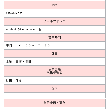
FAX
028-614-4363
メールアドレス
tochinoki@kanto-tour-s.co.jp
営業時間
平日 １０：００～１７：３０
休日
土曜・日曜・祝日
旅行業務
取扱管理者
鮎田 佳樹
備考
旅行企画・実施