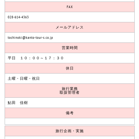
FAX
028-614-4363
メールアドレス
tochinoki@kanto-tour-s.co.jp
営業時間
平日 １０：００～１７：３０
休日
土曜・日曜・祝日
旅行業務
取扱管理者
鮎田 佳樹
備考
旅行企画・実施