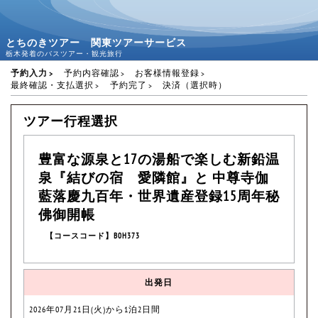
とちのきツアー 関東ツアーサービス
栃木発着のバスツアー・観光旅行
予約入力
予約内容確認
お客様情報登録
最終確認・支払選択
予約完了
決済（選択時）
ツアー行程選択
豊富な源泉と17の湯船で楽しむ新鉛温
泉『結びの宿 愛隣館』と 中尊寺伽
藍落慶九百年・世界遺産登録15周年秘
佛御開帳
【コースコード】B0H373
出発日
2026年07月21日(火)から1泊2日間