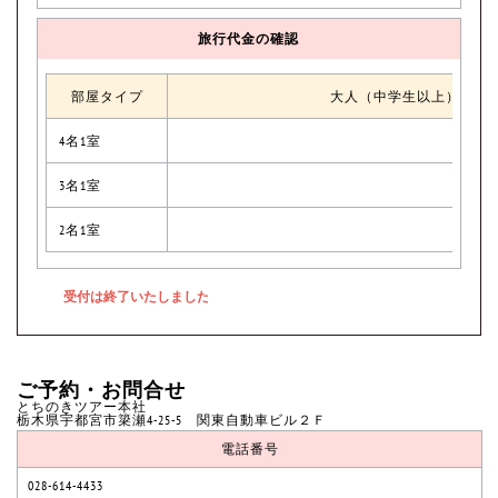
旅行代金の確認
部屋タイプ
大人（中学生以上）
4名1室
3名1室
2名1室
ご予約・お問合せ
とちのきツアー本社
栃木県宇都宮市簗瀬4-25-5 関東自動車ビル２Ｆ
電話番号
028-614-4433