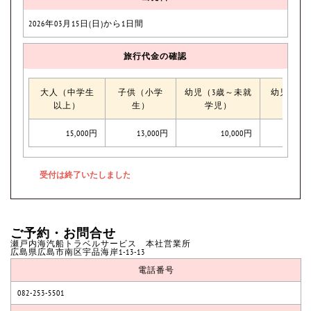
2026年03月15日(日)から1日間
旅行代金の確認
大人（中学生
子供（小学
幼児（3歳～未就
幼児（0
以上）
生）
学児）
15,000円
13,000円
10,000円
ご予約・お問合せ
瀬戸内海汽船トラベルサービス 本社営業所
広島県広島市南区宇品海岸1-13-13
電話番号
082-253-5501