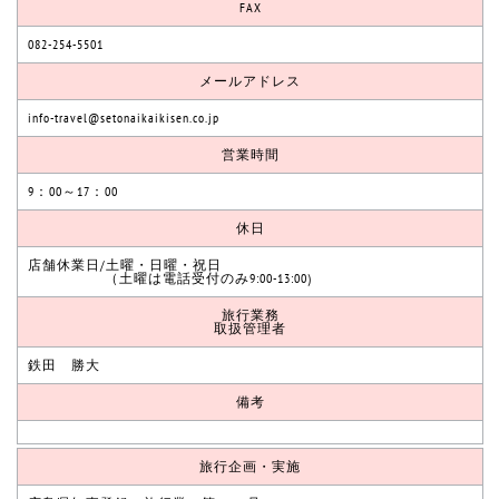
FAX
082-254-5501
メールアドレス
info-travel@setonaikaikisen.co.jp
営業時間
9：00～17：00
休日
店舗休業日/土曜・日曜・祝日
（土曜は電話受付のみ9:00-13:00)
旅行業務
取扱管理者
鉄田 勝大
備考
旅行企画・実施