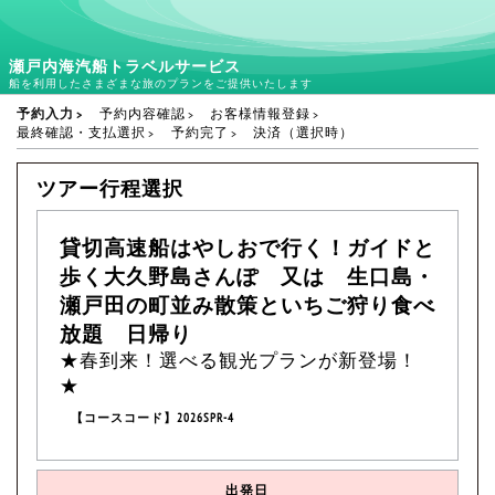
瀬戸内海汽船トラベルサービス
船を利用したさまざまな旅のプランをご提供いたします
予約入力
予約内容確認
お客様情報登録
最終確認・支払選択
予約完了
決済（選択時）
ツアー行程選択
貸切高速船はやしおで行く！ガイドと
歩く大久野島さんぽ 又は 生口島・
瀬戸田の町並み散策といちご狩り食べ
放題 日帰り
★春到来！選べる観光プランが新登場！
★
【コースコード】2026SPR-4
出発日