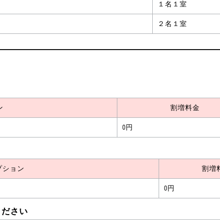
１名１室
２名１室
］
ン
割増料金
0円
プション
割増
0円
ください