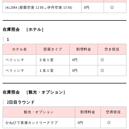
JAL2084 (那覇空港 12:00→伊丹空港 13:50)
0円
◎
在庫照会 ［ホテル］
1
ホテル名
部屋タイプ
割増料金
空き状況
ベリッシマ
２名１室
0円
◎
ベリッシマ
１名１室
0円
◎
在庫照会 ［観光・オプション］
2日目ラウンド
観光・オプション
割増料金
空席状況
かねひで喜瀬カントリークラブ
0円
◎