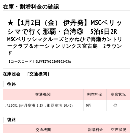
在庫・割増料金の確認
★【1月2日（金） 伊丹発】MSCベリッ
シマで行く那覇・台湾③ 5泊6日2R
MSCベリッシマクルーズとかねひで喜瀬カントリ
ークラブ＆オーシャンリンクス宮古島 2ラウン
ド
【コースコード】GLFVTZT620260102-OSA
在庫照会 ［交通機関］
往路
交通機関
割増料金
空席状況
JAL2081 (伊丹空港 8:25→那覇空港 10:45)
0円
◎
復路
交通機関
割増料金
空席状況